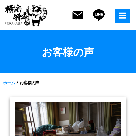
コ
ン
テ
ン
ツ
へ
ス
お客様の声
キ
ッ
プ
ホーム
お客様の声